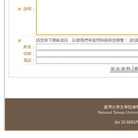
說明：
請您留下聯絡資訊，以便我們有疑問時能與您聯繫！ (此
姓名：
信箱：
電話：
臺灣大學
文學院佛
National Taiwan Universi
doi:10.6681