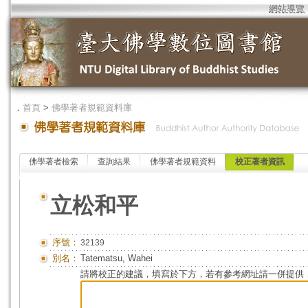
網站導覽
．
首頁
>
佛學著者規範資料庫
佛學著者檢索
查詢結果
佛學著者規範資料
校正著者資訊
立松和平
序號：
32139
別名：
Tatematsu, Wahei
請將校正的建議，填寫於下方，若有參考網址請一併提供