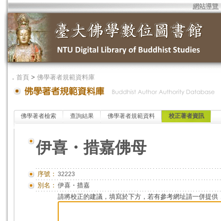
網站導覽
．
首頁
>
佛學著者規範資料庫
佛學著者檢索
查詢結果
佛學著者規範資料
校正著者資訊
伊喜・措嘉佛母
序號：
32223
別名：
伊喜・措嘉
請將校正的建議，填寫於下方，若有參考網址請一併提供