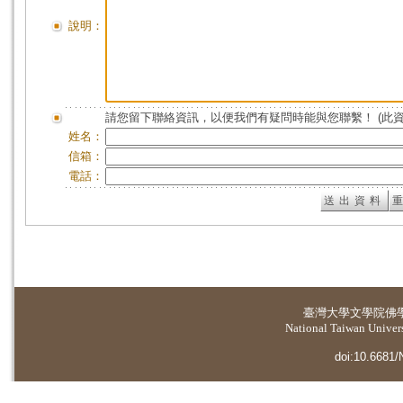
說明：
請您留下聯絡資訊，以便我們有疑問時能與您聯繫！ (此
姓名：
信箱：
電話：
臺灣大學
文學院佛
National Taiwan Universi
doi:10.6681