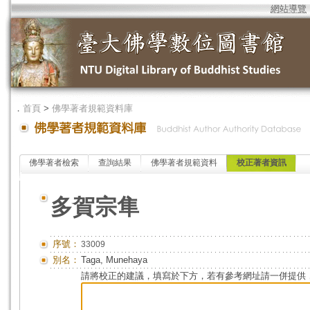
網站導覽
．
首頁
>
佛學著者規範資料庫
佛學著者檢索
查詢結果
佛學著者規範資料
校正著者資訊
多賀宗隼
序號：
33009
別名：
Taga, Munehaya
請將校正的建議，填寫於下方，若有參考網址請一併提供