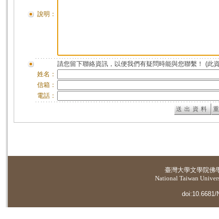
說明：
請您留下聯絡資訊，以便我們有疑問時能與您聯繫！ (此
姓名：
信箱：
電話：
臺灣大學
文學院佛
National Taiwan Universi
doi:10.6681