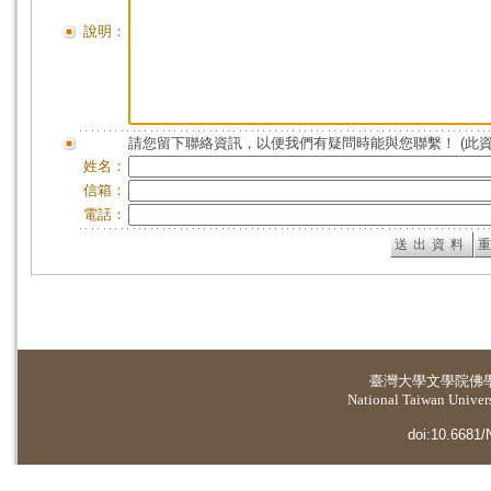
說明：
請您留下聯絡資訊，以便我們有疑問時能與您聯繫！ (此
姓名：
信箱：
電話：
臺灣大學
文學院佛
National Taiwan Universi
doi:10.6681