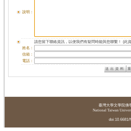
說明：
請您留下聯絡資訊，以便我們有疑問時能與您聯繫！ (此
姓名：
信箱：
電話：
臺灣大學
文學院佛
National Taiwan Universi
doi:10.6681