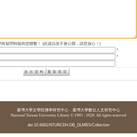
有疑問時能與您聯繫！ (此資訊並不會公開，請您放心！)
*
*
臺灣大學
文學院佛學研究中心
．
臺灣大學數位人文研究中心
National Taiwan University Library © 1995 - 2026. All rights reserved
doi:10.6681/NTURCDH.DB_DLMBS/Collection