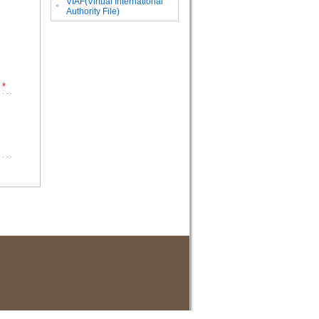
VIAF(Virtual International
。
Authority File)
*