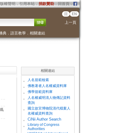
版權聲明
．
引用本站
．
捐款贊助
．
回首頁
．
日
EN
上一頁
佛典
．
語言教學
．
相關連結
相關連結
。
人名規範檢索
。
佛教著者人名權威資料庫
。
佛學規範資料庫
。
人名權威明清人物傳記資料
查詢
。
國立故宮博物院清代檔案人
尼瑪
名權威資料查詢
。
CiNii Author Search
Library of Congress
。
Authorities