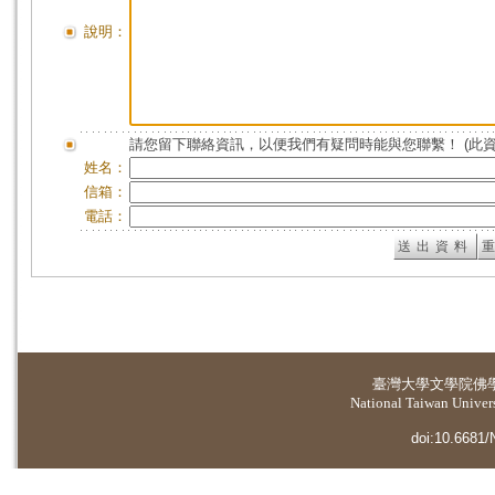
說明：
請您留下聯絡資訊，以便我們有疑問時能與您聯繫！ (此
姓名：
信箱：
電話：
臺灣大學
文學院佛
National Taiwan Universi
doi:10.6681