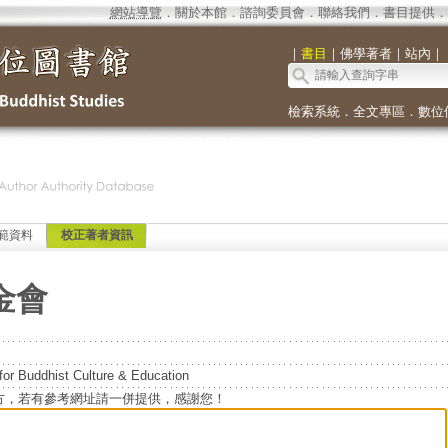
網站導覽
．
關於本館
．
諮詢委員會
．
聯絡我們
．
書目提供
．
｜
書目
｜
佛學著者
｜
站內
｜
檢索系統
．
全文專區
．
數位
範資料
校正著者資訊
金會
or Buddhist Culture & Education
方，若有參考網址請一併提供，感謝您！