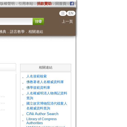
版權聲明
．
引用本站
．
捐款贊助
．
回首頁
．
日
EN
上一頁
佛典
．
語言教學
．
相關連結
相關連結
。
人名規範檢索
。
佛教著者人名權威資料庫
。
佛學規範資料庫
。
人名權威明清人物傳記資料
查詢
。
國立故宮博物院清代檔案人
名權威資料查詢
。
CiNii Author Search
Library of Congress
。
Authorities