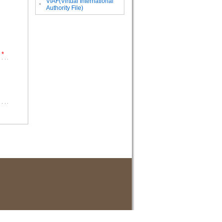
VIAF(Virtual International
。
Authority File)
*