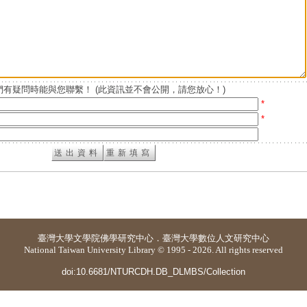
有疑問時能與您聯繫！ (此資訊並不會公開，請您放心！)
*
*
臺灣大學
文學院佛學研究中心
．
臺灣大學數位人文研究中心
National Taiwan University Library © 1995 - 2026. All rights reserved
doi:10.6681/NTURCDH.DB_DLMBS/Collection