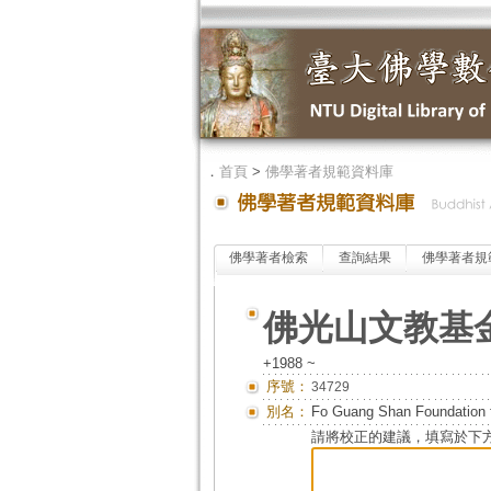
．
首頁
>
佛學著者規範資料庫
佛學著者檢索
查詢結果
佛學著者規
佛光山文教基
+1988 ~
序號：
34729
別名：
Fo Guang Shan Foundation f
請將校正的建議，填寫於下