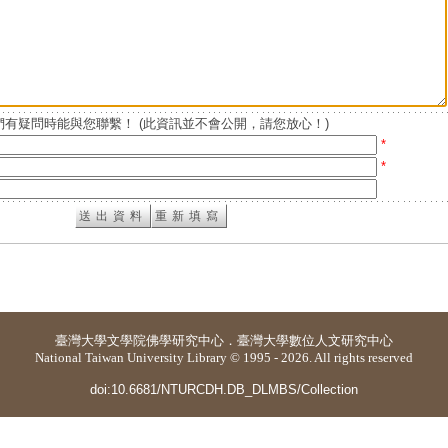
有疑問時能與您聯繫！ (此資訊並不會公開，請您放心！)
*
*
臺灣大學
文學院佛學研究中心
．
臺灣大學數位人文研究中心
National Taiwan University Library © 1995 - 2026. All rights reserved
doi:10.6681/NTURCDH.DB_DLMBS/Collection