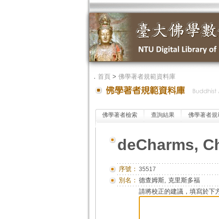
．
首頁
>
佛學著者規範資料庫
佛學著者檢索
查詢結果
佛學著者規
deCharms, Ch
序號：
35517
別名：
德查姆斯, 克里斯多福
請將校正的建議，填寫於下