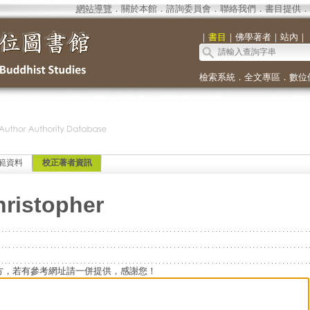
網站導覽
．
關於本館
．
諮詢委員會
．
聯絡我們
．
書目提供
．
｜
書目
｜
佛學著者
｜
站內
｜
檢索系統
．
全文專區
．
數位
範資料
校正著者資訊
ristopher
方，若有參考網址請一併提供，感謝您！