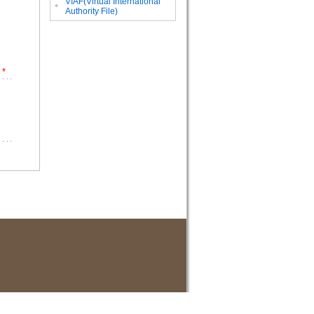
VIAF(Virtual International
。
Authority File)
*