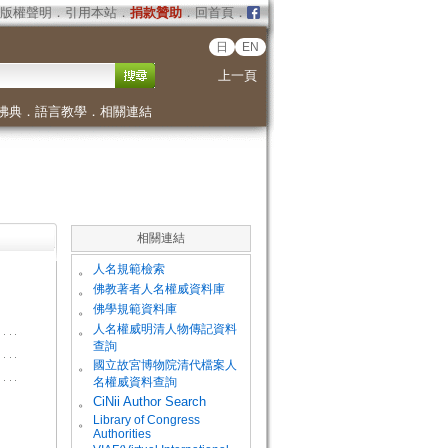
版權聲明
．
引用本站
．
捐款贊助
．
回首頁
．
日
EN
上一頁
佛典
．
語言教學
．
相關連結
相關連結
。
人名規範檢索
。
佛教著者人名權威資料庫
。
佛學規範資料庫
。
人名權威明清人物傳記資料
查詢
。
國立故宮博物院清代檔案人
名權威資料查詢
。
CiNii Author Search
Library of Congress
。
Authorities