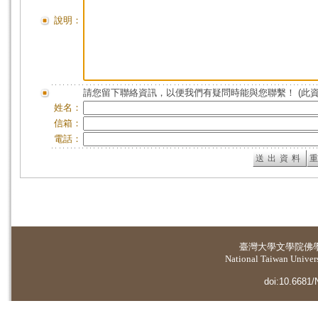
說明：
請您留下聯絡資訊，以便我們有疑問時能與您聯繫！ (此
姓名：
信箱：
電話：
臺灣大學
文學院佛
National Taiwan Universi
doi:10.6681