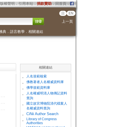
版權聲明
．
引用本站
．
捐款贊助
．
回首頁
．
日
EN
上一頁
佛典
．
語言教學
．
相關連結
相關連結
。
人名規範檢索
。
佛教著者人名權威資料庫
。
佛學規範資料庫
。
人名權威明清人物傳記資料
查詢
。
國立故宮博物院清代檔案人
名權威資料查詢
。
CiNii Author Search
Library of Congress
。
Authorities