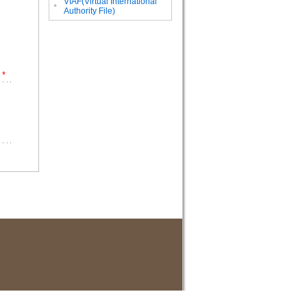
VIAF(Virtual International
。
Authority File)
*