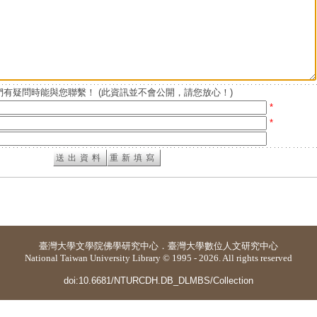
有疑問時能與您聯繫！ (此資訊並不會公開，請您放心！)
*
*
臺灣大學
文學院佛學研究中心
．
臺灣大學數位人文研究中心
National Taiwan University Library © 1995 - 2026. All rights reserved
doi:10.6681/NTURCDH.DB_DLMBS/Collection