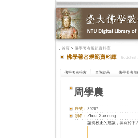
．
首頁
>
佛學著者規範資料庫
佛學著者檢索
查詢結果
佛學著者規
周學農
序號：
39287
別名：
Zhou, Xue-nong
請將校正的建議，填寫於下