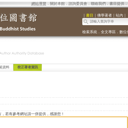
網站導覽
．
關於本館
．
諮詢委員會
．
聯絡我們
．
書目提供
．
｜
書目
｜
佛學著者
｜
站內
｜
檢索系統
．
全文專區
．
數位
範資料
校正著者資訊
方，若有參考網址請一併提供，感謝您！