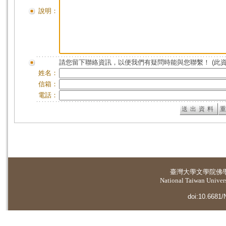
說明：
請您留下聯絡資訊，以便我們有疑問時能與您聯繫！ (此
姓名：
信箱：
電話：
臺灣大學
文學院佛
National Taiwan Universi
doi:10.6681