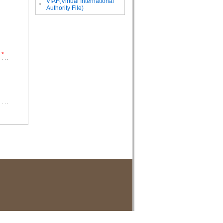
VIAF(Virtual International
。
Authority File)
*