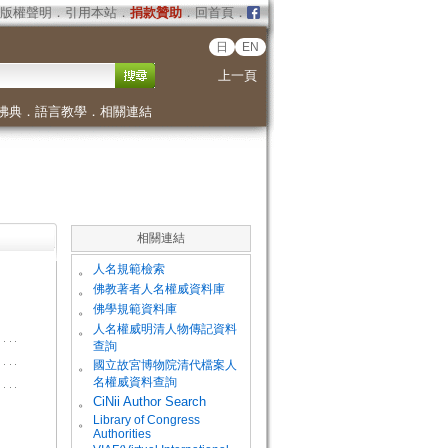
版權聲明
．
引用本站
．
捐款贊助
．
回首頁
．
日
EN
上一頁
佛典
．
語言教學
．
相關連結
相關連結
。
人名規範檢索
。
佛教著者人名權威資料庫
。
佛學規範資料庫
。
人名權威明清人物傳記資料
查詢
。
國立故宮博物院清代檔案人
名權威資料查詢
。
CiNii Author Search
Library of Congress
。
Authorities