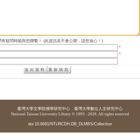
有疑問時能與您聯繫！ (此資訊並不會公開，請您放心！)
*
*
臺灣大學
文學院佛學研究中心
．
臺灣大學數位人文研究中心
National Taiwan University Library © 1995 - 2026. All rights reserved
doi:10.6681/NTURCDH.DB_DLMBS/Collection