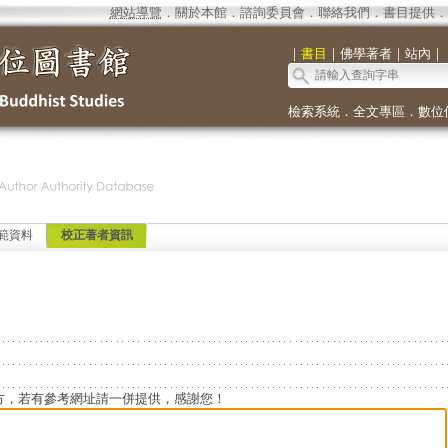
網站導覽
．
關於本館
．
諮詢委員會
．
聯絡我們
．
書目提供
．
｜
書目
｜
佛學著者
｜
站內
｜
檢索系統
．
全文專區
．
數位
範資料
校正著者資訊
方，若有參考網址請一併提供，感謝您！