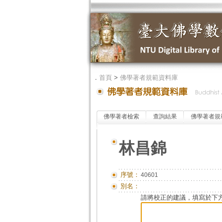
．
首頁
>
佛學著者規範資料庫
佛學著者檢索
查詢結果
佛學著者規
林昌錦
序號：
40601
別名：
請將校正的建議，填寫於下