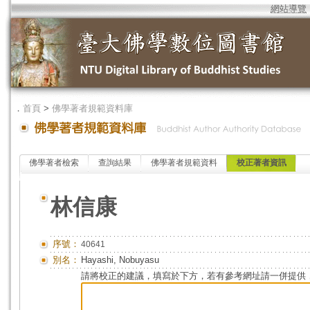
網站導覽
．
首頁
>
佛學著者規範資料庫
佛學著者檢索
查詢結果
佛學著者規範資料
校正著者資訊
林信康
序號：
40641
別名：
Hayashi, Nobuyasu
請將校正的建議，填寫於下方，若有參考網址請一併提供