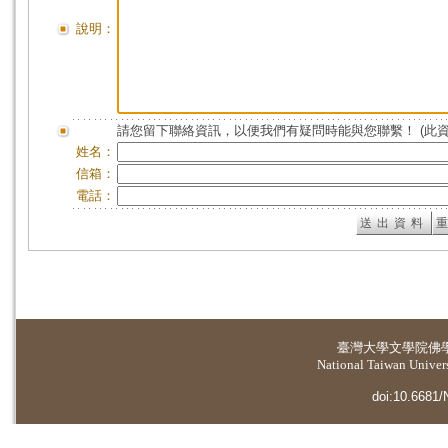
說明：
請您留下聯絡資訊，以便我們有疑問時能與您聯繫！ (此
姓名：
信箱：
電話：
臺灣大學
文學院佛
National Taiwan Universi
doi:10.6681