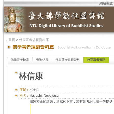
網站導覽
．
首頁
>
佛學著者規範資料庫
佛學著者檢索
查詢結果
佛學著者規範資料
校正著者資訊
林信康
序號：
40641
別名：
Hayashi, Nobuyasu
請將校正的建議，填寫於下方，若有參考網址請一併提供