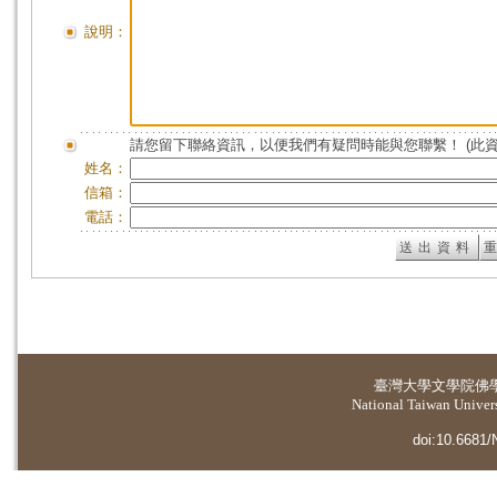
說明：
請您留下聯絡資訊，以便我們有疑問時能與您聯繫！ (此
姓名：
信箱：
電話：
臺灣大學
文學院佛
National Taiwan Universi
doi:10.6681