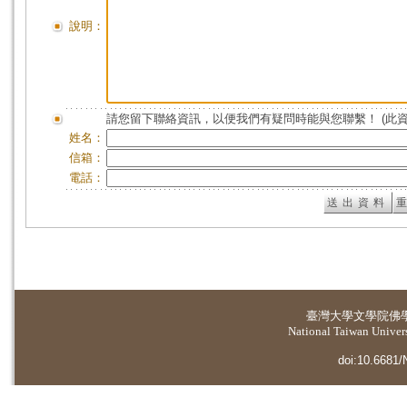
說明：
請您留下聯絡資訊，以便我們有疑問時能與您聯繫！ (此
姓名：
信箱：
電話：
臺灣大學
文學院佛
National Taiwan Universi
doi:10.6681