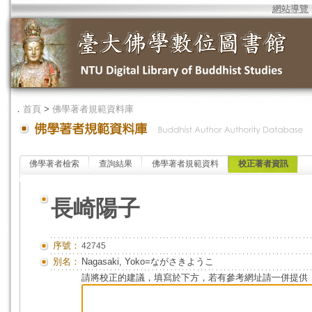
網站導覽
．
首頁
>
佛學著者規範資料庫
佛學著者檢索
查詢結果
佛學著者規範資料
校正著者資訊
長崎陽子
序號：
42745
別名：
Nagasaki, Yoko=ながさきようこ
請將校正的建議，填寫於下方，若有參考網址請一併提供