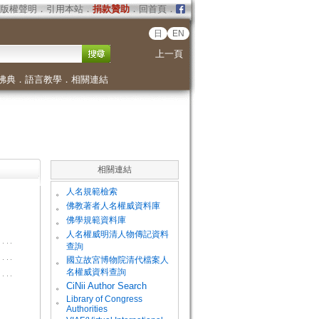
版權聲明
．
引用本站
．
捐款贊助
．
回首頁
．
日
EN
上一頁
佛典
．
語言教學
．
相關連結
相關連結
。
人名規範檢索
。
佛教著者人名權威資料庫
。
佛學規範資料庫
。
人名權威明清人物傳記資料
查詢
。
國立故宮博物院清代檔案人
名權威資料查詢
。
CiNii Author Search
Library of Congress
。
Authorities