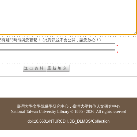
有疑問時能與您聯繫！ (此資訊並不會公開，請您放心！)
*
*
臺灣大學
文學院佛學研究中心
．
臺灣大學數位人文研究中心
National Taiwan University Library © 1995 - 2026. All rights reserved
doi:10.6681/NTURCDH.DB_DLMBS/Collection