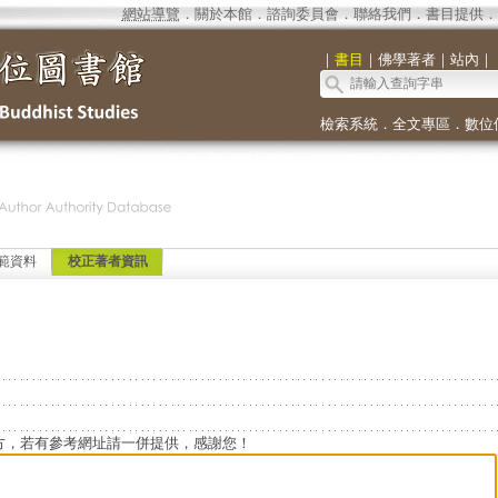
網站導覽
．
關於本館
．
諮詢委員會
．
聯絡我們
．
書目提供
．
｜
書目
｜
佛學著者
｜
站內
｜
檢索系統
．
全文專區
．
數位
範資料
校正著者資訊
方，若有參考網址請一併提供，感謝您！