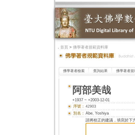
．
首頁
>
佛學著者規範資料庫
佛學著者檢索
查詢結果
佛學著者規
阿部美哉
+1937 ~ +2003-12-01
序號：
42903
別名：
Abe, Yoshiya
請將校正的建議，填寫於下