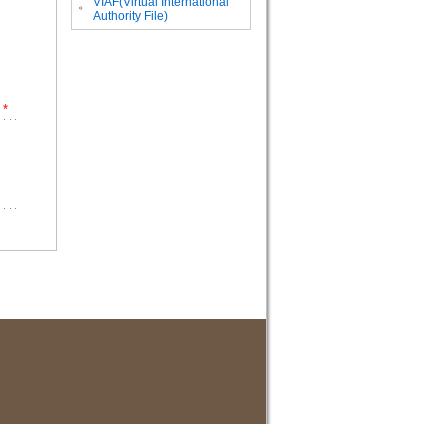
VIAF(Virtual International
。
Authority File)
*