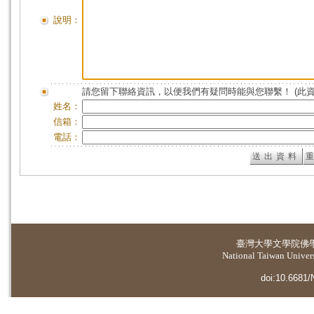
說明：
請您留下聯絡資訊，以便我們有疑問時能與您聯繫！ (此
姓名：
信箱：
電話：
臺灣大學
文學院佛
National Taiwan Universi
doi:10.6681