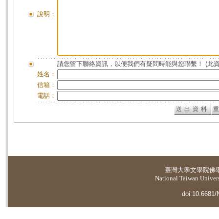
說明：
請您留下聯絡資訊，以便我們有疑問時能與您聯繫！ (此
姓名：
信箱：
電話：
臺灣大學
文學院佛
National Taiwan Universi
doi:10.6681