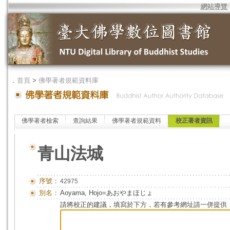
網站導覽
．
首頁
>
佛學著者規範資料庫
佛學著者檢索
查詢結果
佛學著者規範資料
校正著者資訊
青山法城
序號：
42975
別名：
Aoyama, Hojo=あおやまほじょ
請將校正的建議，填寫於下方，若有參考網址請一併提供