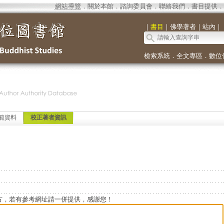
網站導覽
．
關於本館
．
諮詢委員會
．
聯絡我們
．
書目提供
．
｜
書目
｜
佛學著者
｜
站內
｜
檢索系統
．
全文專區
．
數位
範資料
校正著者資訊
方，若有參考網址請一併提供，感謝您！