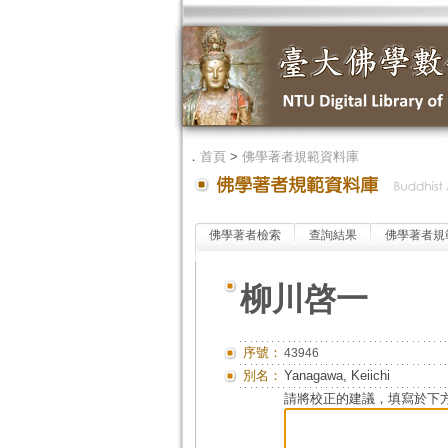
．
首頁
>
佛學著者規範資料庫
佛學著者檢索
查詢結果
佛學著者規
柳川啓一
序號：
43946
別名：
Yanagawa, Keiichi
請將校正的建議，填寫於下