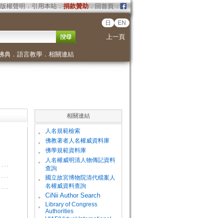
版權聲明
．
引用本站
．
捐款贊助
．
回首頁
．
日
EN
上一頁
佛典
．
語言教學
．
相關連結
相關連結
。
人名規範檢索
。
佛教著者人名權威資料庫
。
佛學規範資料庫
。
人名權威明清人物傳記資料
查詢
。
國立故宮博物院清代檔案人
名權威資料查詢
。
CiNii Author Search
Library of Congress
。
Authorities