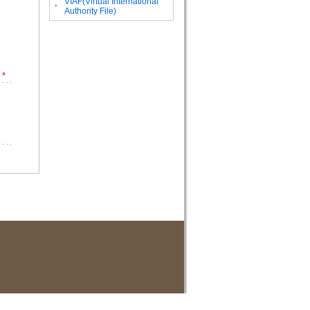
VIAF(Virtual International
。
Authority File)
*