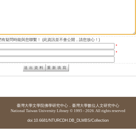
有疑問時能與您聯繫！ (此資訊並不會公開，請您放心！)
*
*
臺灣大學
文學院佛學研究中心
．
臺灣大學數位人文研究中心
National Taiwan University Library © 1995 - 2026. All rights reserved
doi:10.6681/NTURCDH.DB_DLMBS/Collection