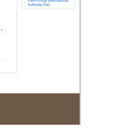
VIAF(Virtual International
。
Authority File)
*