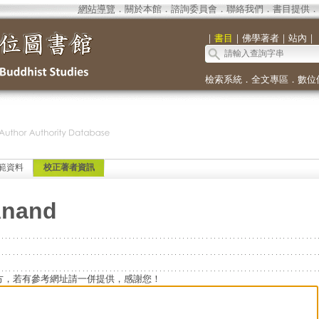
網站導覽
．
關於本館
．
諮詢委員會
．
聯絡我們
．
書目提供
．
｜
書目
｜
佛學著者
｜
站內
｜
檢索系統
．
全文專區
．
數位
範資料
校正著者資訊
Anand
方，若有參考網址請一併提供，感謝您！