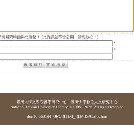
有疑問時能與您聯繫！ (此資訊並不會公開，請您放心！)
*
*
臺灣大學
文學院佛學研究中心
．
臺灣大學數位人文研究中心
National Taiwan University Library © 1995 - 2026. All rights reserved
doi:10.6681/NTURCDH.DB_DLMBS/Collection