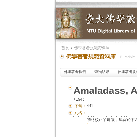
．
首頁
>
佛學著者規範資料庫
佛學著者檢索
查詢結果
佛學著者規
Amaladass, 
+1943 ~
序號：
441
別名：
請將校正的建議，填寫於下