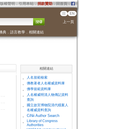
版權聲明
．
引用本站
．
捐款贊助
．
回首頁
．
日
EN
上一頁
佛典
．
語言教學
．
相關連結
相關連結
。
人名規範檢索
。
佛教著者人名權威資料庫
。
佛學規範資料庫
。
人名權威明清人物傳記資料
查詢
。
國立故宮博物院清代檔案人
名權威資料查詢
。
CiNii Author Search
Library of Congress
。
Authorities