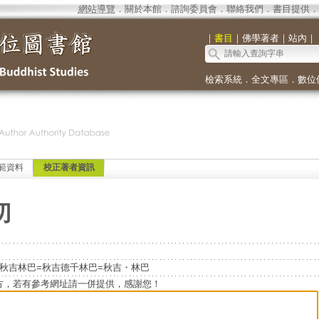
網站導覽
．
關於本館
．
諮詢委員會
．
聯絡我們
．
書目提供
．
｜
書目
｜
佛學著者
｜
站內
｜
檢索系統
．
全文專區
．
數位
範資料
校正著者資訊
切
npoche=秋吉林巴=秋吉德千林巴=秋吉・林巴
方，若有參考網址請一併提供，感謝您！