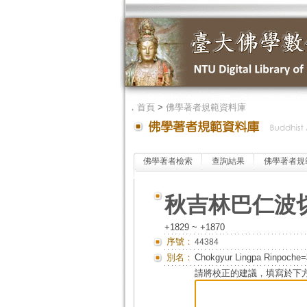
．
首頁
>
佛學著者規範資料庫
佛學著者檢索
查詢結果
佛學著者規
秋吉林巴仁波
+1829 ~ +1870
序號：
44384
別名：
Chokgyur Lingpa Ri
請將校正的建議，填寫於下