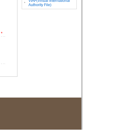
VIAF(Virtual International
。
Authority File)
*