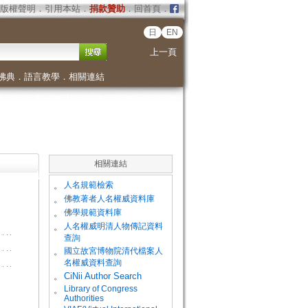
版權聲明
．
引用本站
．
捐款贊助
．
回首頁
．
日
EN
上一頁
佛典
．
語言教學
．
相關連結
相關連結
。
人名規範檢索
。
佛教著者人名權威資料庫
。
佛學規範資料庫
。
人名權威明清人物傳記資料
查詢
。
國立故宮博物院清代檔案人
名權威資料查詢
。
CiNii Author Search
Library of Congress
。
Authorities