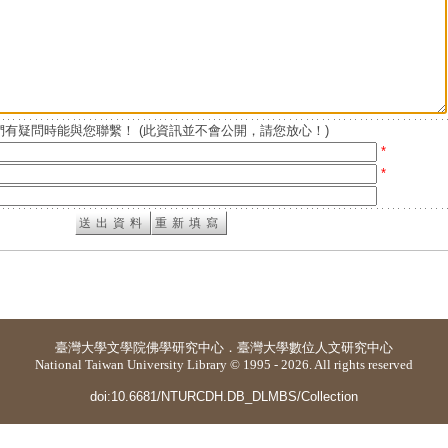
有疑問時能與您聯繫！ (此資訊並不會公開，請您放心！)
*
*
臺灣大學
文學院佛學研究中心
．
臺灣大學數位人文研究中心
National Taiwan University Library © 1995 - 2026. All rights reserved
doi:10.6681/NTURCDH.DB_DLMBS/Collection