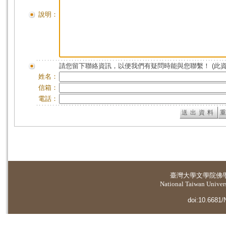
說明：
請您留下聯絡資訊，以便我們有疑問時能與您聯繫！ (此
姓名：
信箱：
電話：
臺灣大學
文學院佛
National Taiwan Universi
doi:10.6681