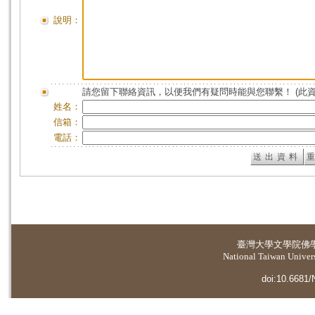
說明：
請您留下聯絡資訊，以便我們有疑問時能與您聯繫！ (此
姓名：
信箱：
電話：
臺灣大學
文學院佛
National Taiwan Universi
doi:10.6681