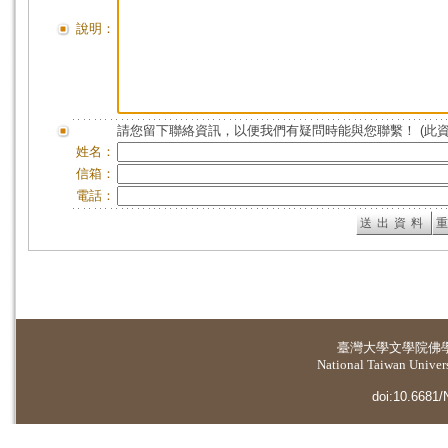
說明：
請您留下聯絡資訊，以便我們有疑問時能與您聯繫！ (此
姓名：
信箱：
電話：
臺灣大學
文學院佛
National Taiwan Universi
doi:10.6681