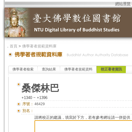
網站導覽
．
首頁
>
佛學著者規範資料庫
佛學著者檢索
查詢結果
佛學著者規範資料
校正著者資訊
桑傑林巴
+1340 ~ +1396
序號：
46429
別名：
請將校正的建議，填寫於下方，若有參考網址請一併提供