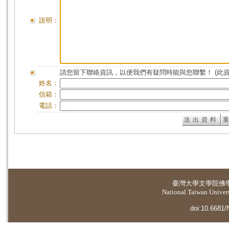
說明：
請您留下聯絡資訊，以便我們有疑問時能與您聯繫！ (此
姓名：
信箱：
電話：
臺灣大學
文學院佛
National Taiwan Universi
doi:10.6681