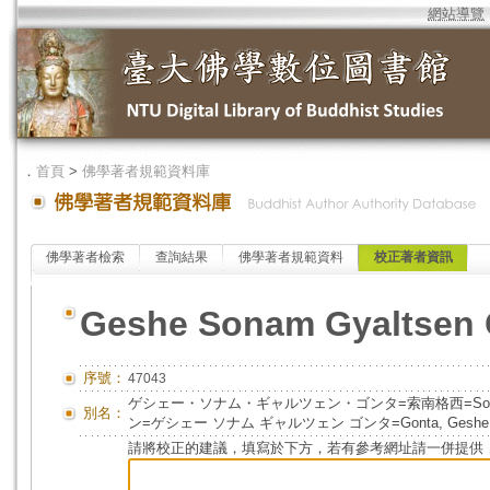
網站導覽
．
首頁
>
佛學著者規範資料庫
佛學著者檢索
查詢結果
佛學著者規範資料
校正著者資訊
Geshe Sonam Gyaltsen 
序號：
47043
ゲシェー・ソナム・ギャルツェン・ゴンタ=索南格西=Sonam 
別名：
ン=ゲシェー ソナム ギャルツェン ゴンタ=Gonta, Geshe So
請將校正的建議，填寫於下方，若有參考網址請一併提供