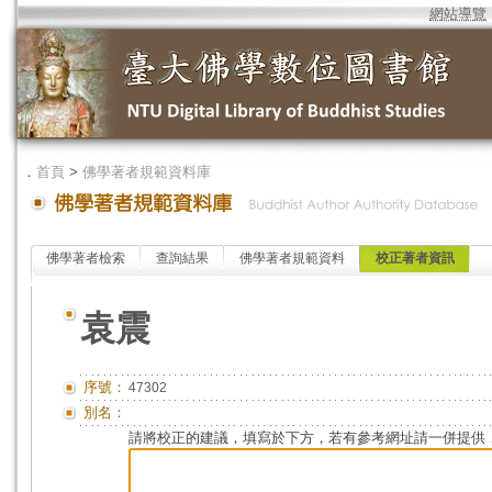
網站導覽
．
首頁
>
佛學著者規範資料庫
佛學著者檢索
查詢結果
佛學著者規範資料
校正著者資訊
袁震
序號：
47302
別名：
請將校正的建議，填寫於下方，若有參考網址請一併提供