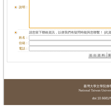
說明：
請您留下聯絡資訊，以便我們有疑問時能與您聯繫！ (此
姓名：
信箱：
電話：
臺灣大學
文學院佛
National Taiwan Universi
doi:10.6681