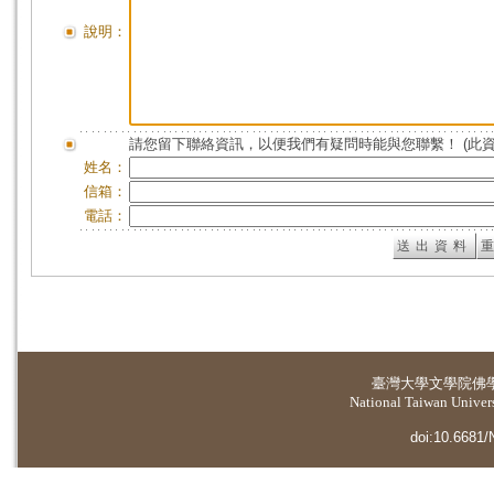
說明：
請您留下聯絡資訊，以便我們有疑問時能與您聯繫！ (此
姓名：
信箱：
電話：
臺灣大學
文學院佛
National Taiwan Universi
doi:10.6681