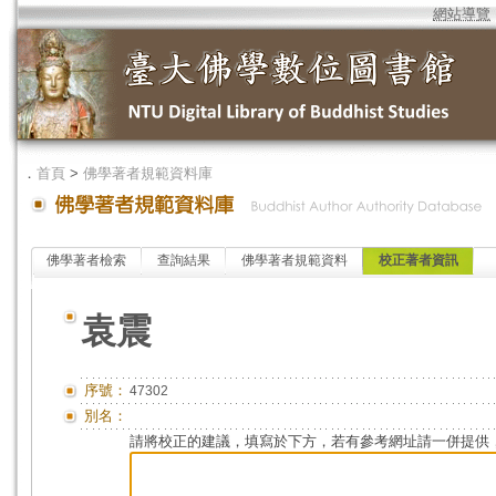
網站導覽
．
首頁
>
佛學著者規範資料庫
佛學著者檢索
查詢結果
佛學著者規範資料
校正著者資訊
袁震
序號：
47302
別名：
請將校正的建議，填寫於下方，若有參考網址請一併提供