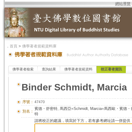
網站導覽
．
首頁
>
佛學著者規範資料庫
佛學著者檢索
查詢結果
佛學著者規範資料
校正著者資訊
Binder Schmidt, Marcia
序號：
47470
賓德・舒密特, 馬西亞=Schmidt, Marcia=馬西歐
別名：
特
請將校正的建議，填寫於下方，若有參考網址請一併提供