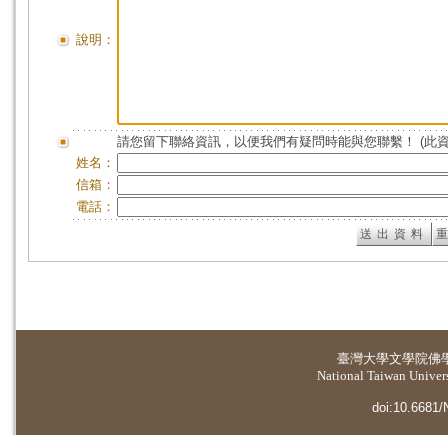
說明：
請您留下聯絡資訊，以便我們有疑問時能與您聯繫！ (此
姓名：
信箱：
電話：
臺灣大學
文學院佛
National Taiwan Universi
doi:10.6681