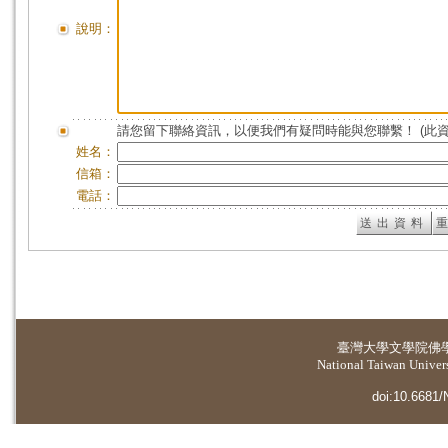
說明：
請您留下聯絡資訊，以便我們有疑問時能與您聯繫！ (此
姓名：
信箱：
電話：
臺灣大學
文學院佛
National Taiwan Universi
doi:10.6681