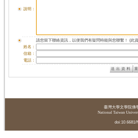
說明：
請您留下聯絡資訊，以便我們有疑問時能與您聯繫！ (此
姓名：
信箱：
電話：
臺灣大學
文學院佛
National Taiwan Universi
doi:10.6681