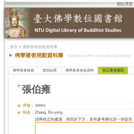
網站導覽
．
首頁
>
佛學著者規範資料庫
佛學著者檢索
查詢結果
佛學著者規範資料
校正著者資訊
張伯雍
序號：
48884
別名：
Zhang, Bo-yong
請將校正的建議，填寫於下方，若有參考網址請一併提供