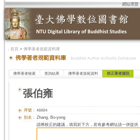
網站導覽
．
首頁
>
佛學著者規範資料庫
佛學著者檢索
查詢結果
佛學著者規範資料
校正著者資訊
張伯雍
序號：
48884
別名：
Zhang, Bo-yong
請將校正的建議，填寫於下方，若有參考網址請一併提供