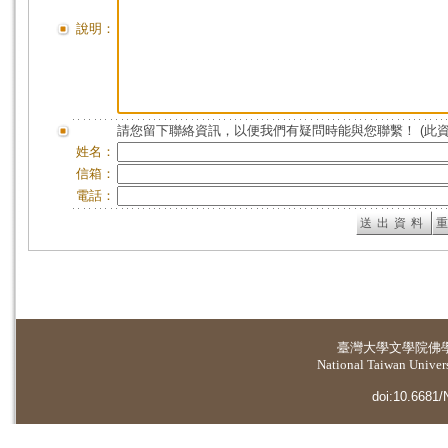
說明：
請您留下聯絡資訊，以便我們有疑問時能與您聯繫！ (此
姓名：
信箱：
電話：
臺灣大學
文學院佛
National Taiwan Universi
doi:10.6681