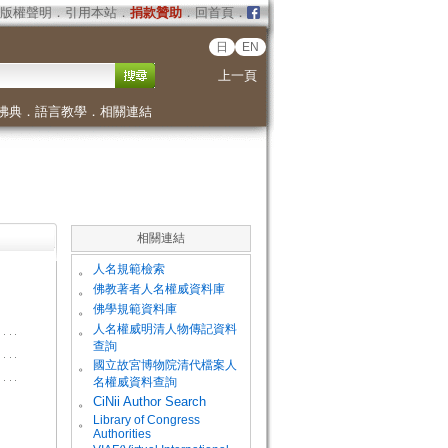
版權聲明
．
引用本站
．
捐款贊助
．
回首頁
．
日
EN
上一頁
佛典
．
語言教學
．
相關連結
相關連結
。
人名規範檢索
。
佛教著者人名權威資料庫
。
佛學規範資料庫
。
人名權威明清人物傳記資料
查詢
。
國立故宮博物院清代檔案人
名權威資料查詢
。
CiNii Author Search
Library of Congress
。
Authorities