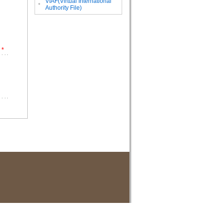
VIAF(Virtual International
。
Authority File)
*