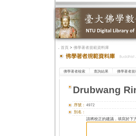
．
首頁
>
佛學著者規範資料庫
佛學著者檢索
查詢結果
佛學著者規
Drubwang Ri
序號：
4972
別名：
請將校正的建議，填寫於下