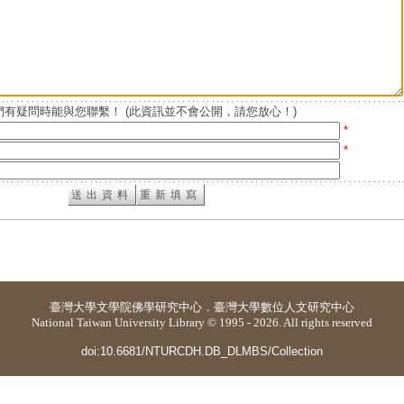
有疑問時能與您聯繫！ (此資訊並不會公開，請您放心！)
*
*
臺灣大學
文學院佛學研究中心
．
臺灣大學數位人文研究中心
National Taiwan University Library © 1995 - 2026. All rights reserved
doi:10.6681/NTURCDH.DB_DLMBS/Collection