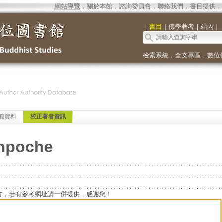
網站導覽
．
關於本館
．
諮詢委員會
．
聯絡我們
．
書目提供
．
｜
書目
｜
佛學著者
｜
站內
｜
檢索系統
．
全文專區
．
數位
範資料
校正著者資訊
npoche
方，若有參考網址請一併提供，感謝您！