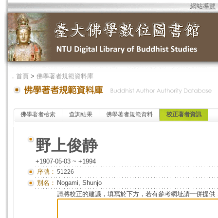
網站導覽
．
首頁
>
佛學著者規範資料庫
佛學著者檢索
查詢結果
佛學著者規範資料
校正著者資訊
野上俊静
+1907-05-03 ~ +1994
序號：
51226
別名：
Nogami, Shunjo
請將校正的建議，填寫於下方，若有參考網址請一併提供