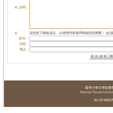
說明：
請您留下聯絡資訊，以便我們有疑問時能與您聯繫！ (此
姓名：
信箱：
電話：
臺灣大學
文學院佛
National Taiwan Universi
doi:10.6681