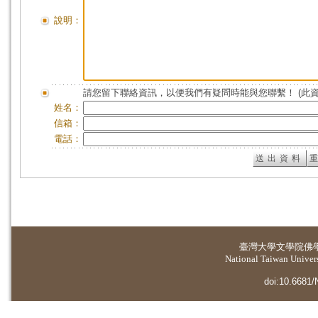
說明：
請您留下聯絡資訊，以便我們有疑問時能與您聯繫！ (此
姓名：
信箱：
電話：
臺灣大學
文學院佛
National Taiwan Universi
doi:10.6681