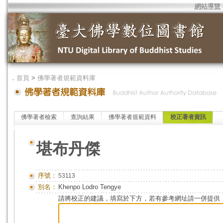
網站導覽
．
首頁
>
佛學著者規範資料庫
佛學著者檢索
查詢結果
佛學著者規範資料
校正著者資訊
堪布丹傑
序號：
53113
別名：
Khenpo Lodro Tengye
請將校正的建議，填寫於下方，若有參考網址請一併提供