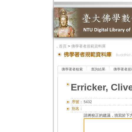
．
首頁
>
佛學著者規範資料庫
佛學著者檢索
查詢結果
佛學著者規
Erricker, Cliv
序號：
5432
別名：
請將校正的建議，填寫於下