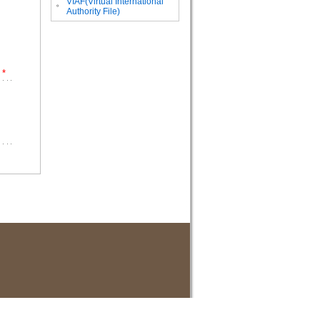
VIAF(Virtual International
。
Authority File)
*