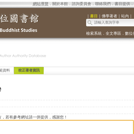
網站導覽
．
關於本館
．
諮詢委員會
．
聯絡我們
．
書目提供
．
｜
書目
｜
佛學著者
｜
站內
｜
檢索系統
．
全文專區
．
數位
範資料
校正著者資訊
e
方，若有參考網址請一併提供，感謝您！