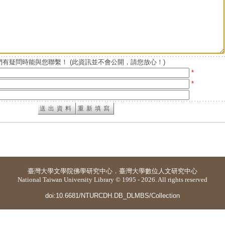
有疑問時能與您聯繫！ (此資訊並不會公開，請您放心！)
*
*
臺灣大學
文學院佛學研究中心
．
臺灣大學數位人文研究中心
National Taiwan University Library © 1995 - 2026. All rights reserved
doi:10.6681/NTURCDH.DB_DLMBS/Collection