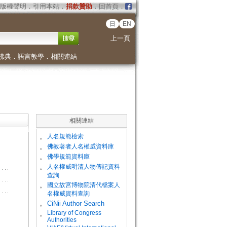
版權聲明
．
引用本站
．
捐款贊助
．
回首頁
．
日
EN
上一頁
佛典
．
語言教學
．
相關連結
相關連結
。
人名規範檢索
。
佛教著者人名權威資料庫
。
佛學規範資料庫
。
人名權威明清人物傳記資料
查詢
。
國立故宮博物院清代檔案人
名權威資料查詢
。
CiNii Author Search
Library of Congress
。
Authorities