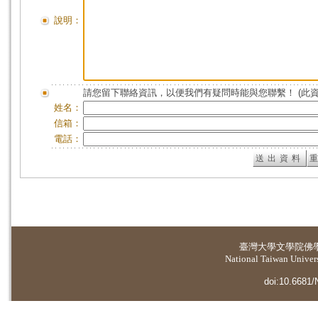
說明：
請您留下聯絡資訊，以便我們有疑問時能與您聯繫！ (此
姓名：
信箱：
電話：
臺灣大學
文學院佛
National Taiwan Universi
doi:10.6681