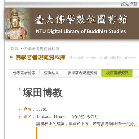
網站導覽
．
首頁
>
佛學著者規範資料庫
佛學著者檢索
查詢結果
佛學著者規範資料
校正著者資訊
塚田博教
序號：
55761
別名：
Tsukada, Hironori=つかだひろのり
請將校正的建議，填寫於下方，若有參考網址請一併提供