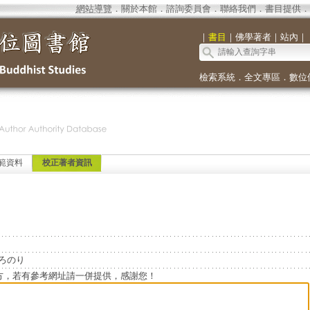
網站導覽
．
關於本館
．
諮詢委員會
．
聯絡我們
．
書目提供
．
｜
書目
｜
佛學著者
｜
站內
｜
檢索系統
．
全文專區
．
數位
範資料
校正著者資訊
だひろのり
方，若有參考網址請一併提供，感謝您！