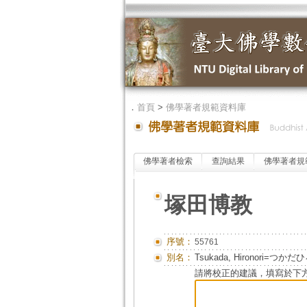
．
首頁
>
佛學著者規範資料庫
佛學著者檢索
查詢結果
佛學著者規
塚田博教
序號：
55761
別名：
Tsukada, Hironori=つか
請將校正的建議，填寫於下