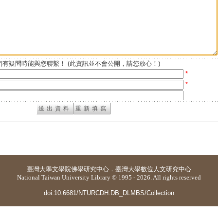
有疑問時能與您聯繫！ (此資訊並不會公開，請您放心！)
*
*
臺灣大學
文學院佛學研究中心
．
臺灣大學數位人文研究中心
National Taiwan University Library © 1995 - 2026. All rights reserved
doi:10.6681/NTURCDH.DB_DLMBS/Collection