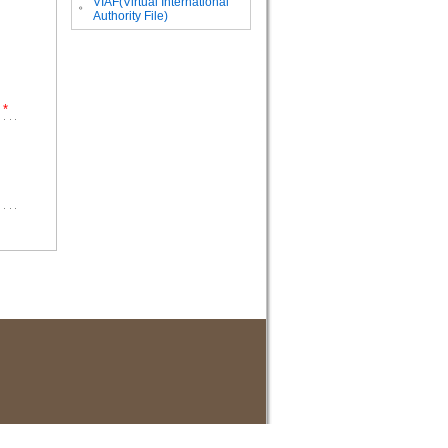
VIAF(Virtual International
。
Authority File)
*