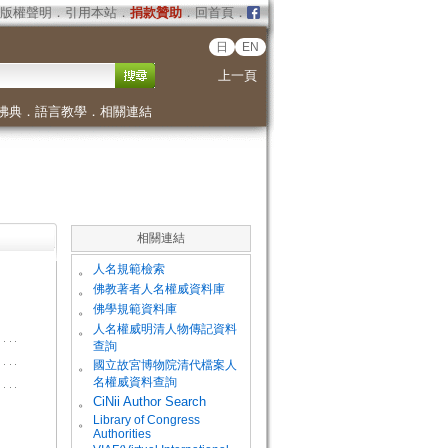
版權聲明
．
引用本站
．
捐款贊助
．
回首頁
．
日
EN
上一頁
佛典
．
語言教學
．
相關連結
相關連結
。
人名規範檢索
。
佛教著者人名權威資料庫
。
佛學規範資料庫
。
人名權威明清人物傳記資料
查詢
。
國立故宮博物院清代檔案人
名權威資料查詢
。
CiNii Author Search
Library of Congress
。
Authorities