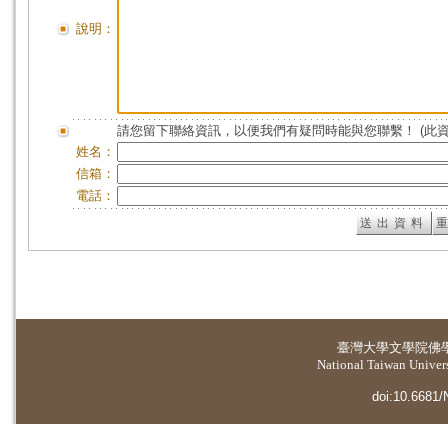
說明：
請您留下聯絡資訊，以便我們有疑問時能與您聯繫！ (此
姓名：
信箱：
電話：
臺灣大學
文學院佛
National Taiwan Universi
doi:10.6681