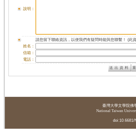
說明：
請您留下聯絡資訊，以便我們有疑問時能與您聯繫！ (此
姓名：
信箱：
電話：
臺灣大學
文學院佛
National Taiwan Universi
doi:10.6681