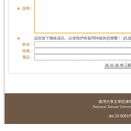
說明：
請您留下聯絡資訊，以便我們有疑問時能與您聯繫！ (此
姓名：
信箱：
電話：
臺灣大學
文學院佛
National Taiwan Universi
doi:10.6681