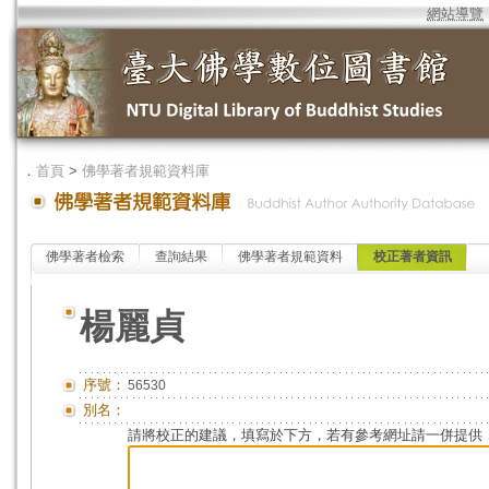
網站導覽
．
首頁
>
佛學著者規範資料庫
佛學著者檢索
查詢結果
佛學著者規範資料
校正著者資訊
楊麗貞
序號：
56530
別名：
請將校正的建議，填寫於下方，若有參考網址請一併提供