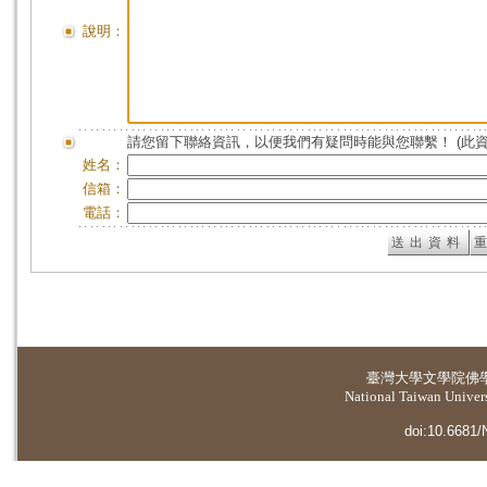
說明：
請您留下聯絡資訊，以便我們有疑問時能與您聯繫！ (此
姓名：
信箱：
電話：
臺灣大學
文學院佛
National Taiwan Universi
doi:10.6681