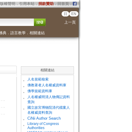
版權聲明
．
引用本站
．
捐款贊助
．
回首頁
．
日
EN
上一頁
佛典
．
語言教學
．
相關連結
相關連結
。
人名規範檢索
。
佛教著者人名權威資料庫
。
佛學規範資料庫
。
人名權威明清人物傳記資料
查詢
。
國立故宮博物院清代檔案人
名權威資料查詢
。
CiNii Author Search
Library of Congress
。
Authorities