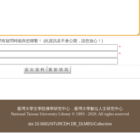
有疑問時能與您聯繫！ (此資訊並不會公開，請您放心！)
*
*
臺灣大學
文學院佛學研究中心
．
臺灣大學數位人文研究中心
National Taiwan University Library © 1995 - 2026. All rights reserved
doi:10.6681/NTURCDH.DB_DLMBS/Collection