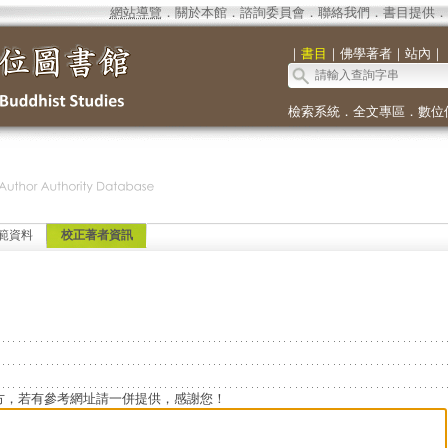
網站導覽
．
關於本館
．
諮詢委員會
．
聯絡我們
．
書目提供
．
｜
書目
｜
佛學著者
｜
站內
｜
檢索系統
．
全文專區
．
數位
範資料
校正著者資訊
方，若有參考網址請一併提供，感謝您！