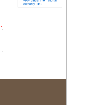
VIAF(Virtual International
。
Authority File)
*