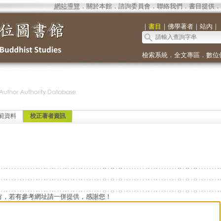
網站導覽
．
關於本館
．
諮詢委員會
．
聯絡我們
．
書目提供
．
｜
書目
｜
佛學著者
｜
站內
｜
檢索系統
．
全文專區
．
數位
範資料
校正著者資訊
方，若有參考網址請一併提供，感謝您！