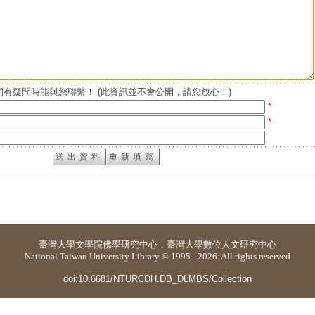
有疑問時能與您聯繫！ (此資訊並不會公開，請您放心！)
*
*
臺灣大學
文學院佛學研究中心
．
臺灣大學數位人文研究中心
National Taiwan University Library © 1995 - 2026. All rights reserved
doi:10.6681/NTURCDH.DB_DLMBS/Collection