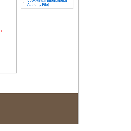
VIAF(Virtual International
。
Authority File)
*