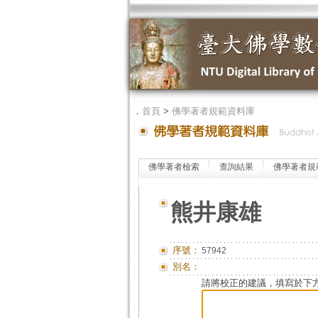
．
首頁
>
佛學著者規範資料庫
佛學著者檢索
查詢結果
佛學著者規
熊井康雄
序號：
57942
別名：
請將校正的建議，填寫於下