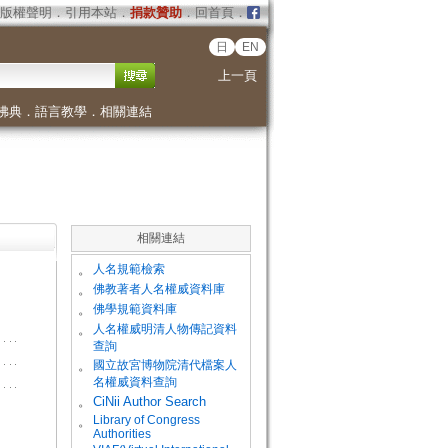
版權聲明
．
引用本站
．
捐款贊助
．
回首頁
．
日
EN
上一頁
佛典
．
語言教學
．
相關連結
相關連結
。
人名規範檢索
。
佛教著者人名權威資料庫
。
佛學規範資料庫
。
人名權威明清人物傳記資料
查詢
。
國立故宮博物院清代檔案人
名權威資料查詢
。
CiNii Author Search
Library of Congress
。
Authorities