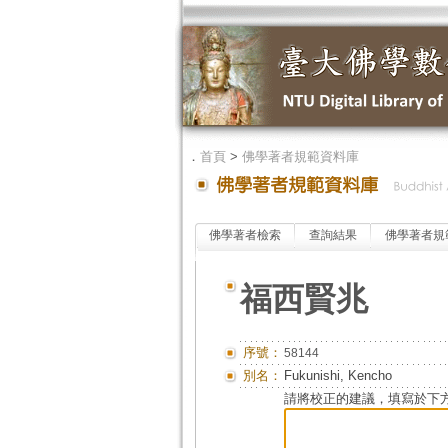
．
首頁
>
佛學著者規範資料庫
佛學著者檢索
查詢結果
佛學著者規
福西賢兆
序號：
58144
別名：
Fukunishi, Kencho
請將校正的建議，填寫於下