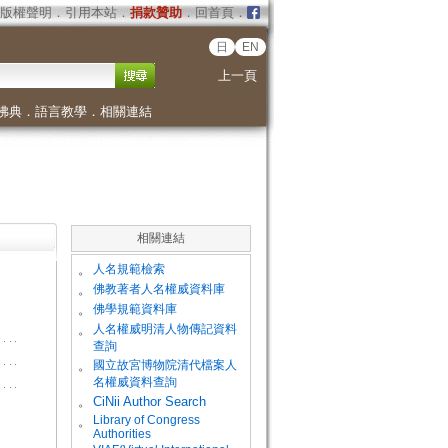
版權聲明
．
引用本站
．
捐款贊助
．
回首頁
．
日
EN
上一頁
佛典
．
語言教學
．
相關連結
相關連結
。
人名規範檢索
。
佛教著者人名權威資料庫
。
佛學規範資料庫
。
人名權威明清人物傳記資料
查詢
。
國立故宮博物院清代檔案人
名權威資料查詢
。
CiNii Author Search
Library of Congress
。
Authorities