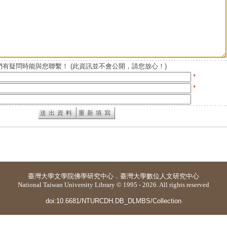
有疑問時能與您聯繫！ (此資訊並不會公開，請您放心！)
*
*
臺灣大學
文學院佛學研究中心
．
臺灣大學數位人文研究中心
National Taiwan University Library © 1995 - 2026. All rights reserved
doi:10.6681/NTURCDH.DB_DLMBS/Collection