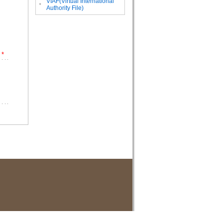
VIAF(Virtual International
。
Authority File)
*