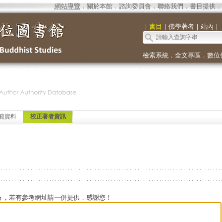
網站導覽
．
關於本館
．
諮詢委員會
．
聯絡我們
．
書目提供
．
｜
書目
｜
佛學著者
｜
站內
｜
檢索系統
．
全文專區
．
數位
範資料
校正著者資訊
方，若有參考網址請一併提供，感謝您！