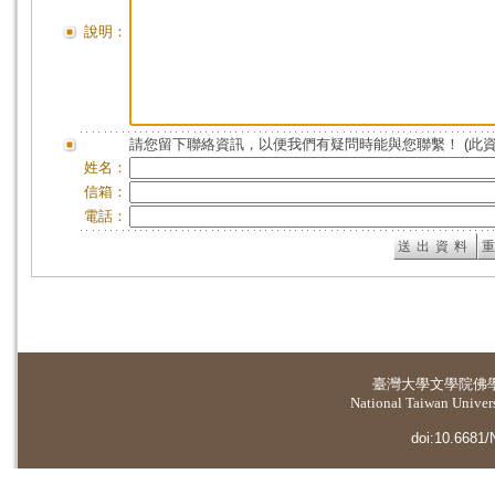
說明：
請您留下聯絡資訊，以便我們有疑問時能與您聯繫！ (此
姓名：
信箱：
電話：
臺灣大學
文學院佛
National Taiwan Universi
doi:10.6681