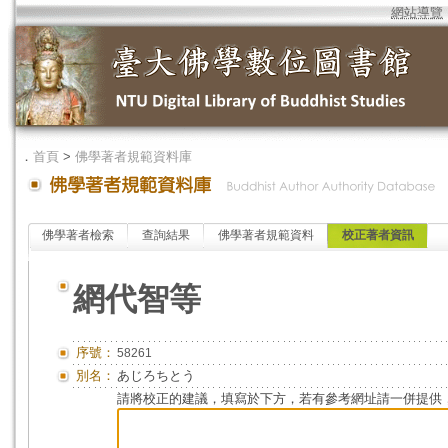
網站導覽
．
首頁
>
佛學著者規範資料庫
佛學著者檢索
查詢結果
佛學著者規範資料
校正著者資訊
網代智等
序號：
58261
別名：
あじろちとう
請將校正的建議，填寫於下方，若有參考網址請一併提供