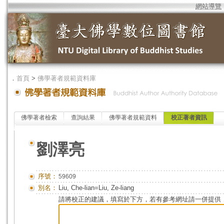
網站導覽
．
首頁
>
佛學著者規範資料庫
佛學著者檢索
查詢結果
佛學著者規範資料
校正著者資訊
劉澤亮
序號：
59609
別名：
Liu, Che-lian=Liu, Ze-liang
請將校正的建議，填寫於下方，若有參考網址請一併提供