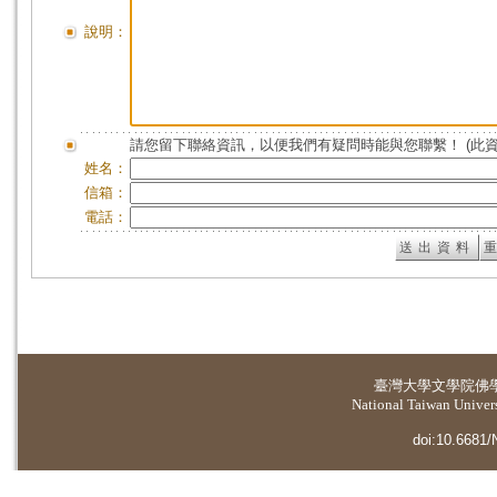
說明：
請您留下聯絡資訊，以便我們有疑問時能與您聯繫！ (此
姓名：
信箱：
電話：
臺灣大學
文學院佛
National Taiwan Universi
doi:10.6681