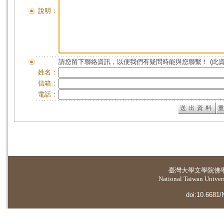
說明：
請您留下聯絡資訊，以便我們有疑問時能與您聯繫！ (此
姓名：
信箱：
電話：
臺灣大學
文學院佛
National Taiwan Universi
doi:10.6681