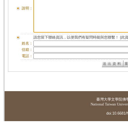
說明：
請您留下聯絡資訊，以便我們有疑問時能與您聯繫！ (此
姓名：
信箱：
電話：
臺灣大學
文學院佛
National Taiwan Universi
doi:10.6681