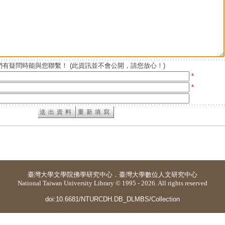
有疑問時能與您聯繫！ (此資訊並不會公開，請您放心！)
*
*
臺灣大學
文學院佛學研究中心
．
臺灣大學數位人文研究中心
National Taiwan University Library © 1995 - 2026. All rights reserved
doi:10.6681/NTURCDH.DB_DLMBS/Collection