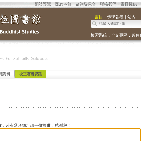
網站導覽
．
關於本館
．
諮詢委員會
．
聯絡我們
．
書目提供
．
｜
書目
｜
佛學著者
｜
站內
｜
檢索系統
．
全文專區
．
數位
範資料
校正著者資訊
方，若有參考網址請一併提供，感謝您！