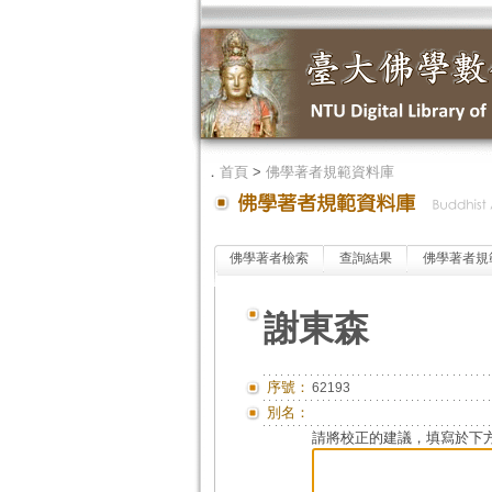
．
首頁
>
佛學著者規範資料庫
佛學著者檢索
查詢結果
佛學著者規
謝東森
序號：
62193
別名：
請將校正的建議，填寫於下