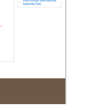
VIAF(Virtual International
。
Authority File)
*