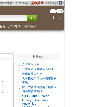
版權聲明
．
引用本站
．
捐款贊助
．
回首頁
．
日
EN
上一頁
佛典
．
語言教學
．
相關連結
相關連結
。
人名規範檢索
。
佛教著者人名權威資料庫
。
佛學規範資料庫
。
人名權威明清人物傳記資料
查詢
。
國立故宮博物院清代檔案人
名權威資料查詢
。
CiNii Author Search
Library of Congress
。
Authorities